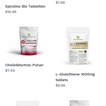
Normaler
$7.99
Spirulina Bio Tabletten
Preis
Normaler
$10.99
Preis
Cholinbitartrat-
L-
Pulver
Glutathione
1000mg
tablets
Cholinbitartrat-Pulver
Normaler
$7.49
L-Glutathione 1000mg
Preis
tablets
Normaler
$9.99
Preis
Mariendistelextrakt
Grüntee-
Silymarin
Extraktpulver