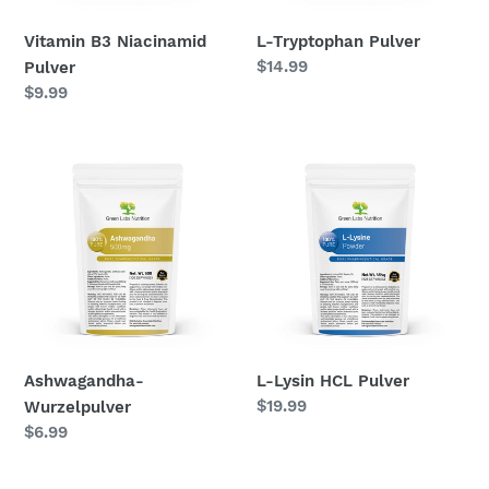
Vitamin B3 Niacinamid
L-Tryptophan Pulver
Normaler
$14.99
Pulver
Preis
Normaler
$9.99
Preis
Ashwagandha-
L-
Wurzelpulver
Lysin
HCL
Pulver
Ashwagandha-
L-Lysin HCL Pulver
Normaler
$19.99
Wurzelpulver
Preis
Normaler
$6.99
Preis