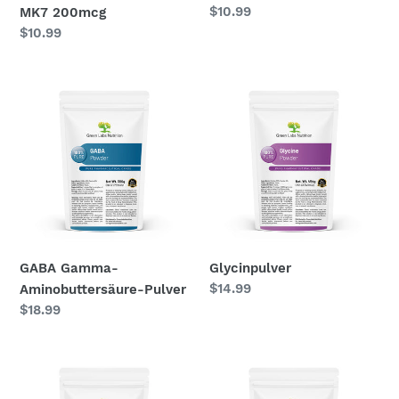
Normaler
$10.99
MK7 200mcg
Preis
Normaler
$10.99
Preis
GABA
Glycinpulver
Gamma-
Aminobuttersäure-
Pulver
GABA Gamma-
Glycinpulver
Normaler
$14.99
Aminobuttersäure-Pulver
Preis
Normaler
$18.99
Preis
Inositol
Omega-
Pulver
3-