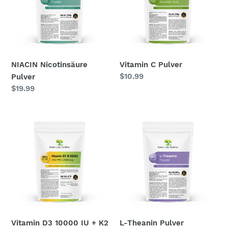
:
NIACIN Nicotinsäure
Vitamin C Pulver
Normaler
$10.99
Pulver
Preis
Normaler
$19.99
Preis
Vitamin
L-
D3
Theanin
10000
Pulver
IU
+
K2
MK7
200mcg
Vitamin D3 10000 IU + K2
L-Theanin Pulver