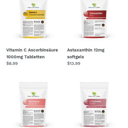
Ascorbinsäure
softgels
1000mg
Tabletten
Vitamin C Ascorbinsäure
Astaxanthin 12mg
1000mg Tabletten
softgels
Normaler
$8.99
Normaler
$13.99
Preis
Preis
Vitamin
L-
B3
Tryptophan
Niacinamid
Pulver
Pulver