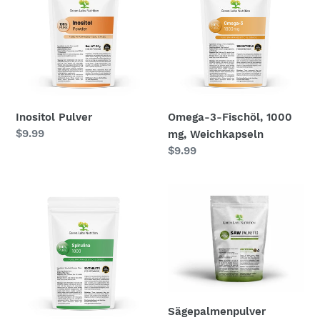
Fischöl,
1000
mg,
Weichkapseln
Inositol Pulver
Omega-3-Fischöl, 1000
Normaler
$9.99
mg, Weichkapseln
Preis
Normaler
$9.99
Preis
Spirulina
Sägepalmenpulver
Bio
Tabletten
Sägepalmenpulver