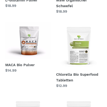
L-Glutamin Pulver
MSM Organischer
Normaler
$18.99
Schwefel
Preis
Normaler
$18.99
Preis
MACA
Chlorella
Bio
Bio
Pulver
Superfood
Tabletten
MACA Bio Pulver
Normaler
$14.99
Chlorella Bio Superfood
Preis
Tabletten
Normaler
$12.99
Preis
Vitamin
Astaxanthin
C
12mg