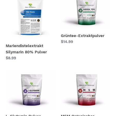
80%
Pulver
Grüntee-Extraktpulver
Normaler
$14.99
Mariendistelextrakt
Preis
Silymarin 80% Pulver
Normaler
$8.99
Preis
L-
MSM
Glutamin
Organischer
Pulver
Schwefel